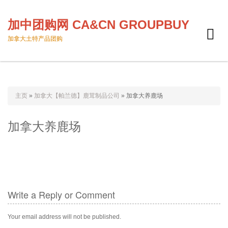
加中团购网 CA&CN GROUPBUY
Toggle
加拿大土特产品团购
naviga
主页
»
加拿大【帕兰德】鹿茸制品公司
»
加拿大养鹿场
加拿大养鹿场
Write a Reply or Comment
Your email address will not be published.