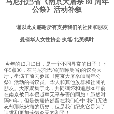
马尼托巴省《南京大屠杀 80 周年
公祭》活动补叙
——
谨以此文感谢所有支持我们的社团和朋友
曼省华人女性协会 执笔
:
北美枫叶
今年的12月13日，是一个不同寻常的日子！下
午5点30，在马尼托巴省(简称曼省)的议会大
厅，坐满了前去参加《南京大屠杀80周年公
祭》活动的省议员、华人和其他族群和社团的
朋友。大家聚集于此，共同缅怀和追思80年前
在南京被日本侵越军无辜杀害的同胞！虽然时
隔80年，但是伤痛依然留在我们心中!我们无法
忘却那段悲痛的历史，但是我们纪念它是为了
追求和更加珍惜今天的和平！