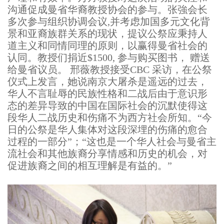
沟通促成曼省华裔教授协会的参与。张強会长
多次参与组织协调会议,并考虑加国多元文化背
景和亚裔族群关系的现状，提议公祭应秉持人
道主义和同情同理的原则，以赢得曼省社会的
认同。教授们捐近$1500, 参与购买图书， 赠送
给曼省议员。 邢薇教授接受CBC 采访，在公祭
仪式上发言，她说南京大屠杀是遥远的过去，
华人不言耻辱的民族性格和二战后由于意识形
态的差异导致的中国在国际社会的沉默使得这
段华人二战历史和伤痛不为西方社会所知。“今
日的公祭是华人集体对这段深埋的伤痛的愈合
过程的一部分”；“这也是一个华人社会与曼省主
流社会和其他族裔分享情感和历史的机会，对
促进族裔之间的相互理解是有益的。”