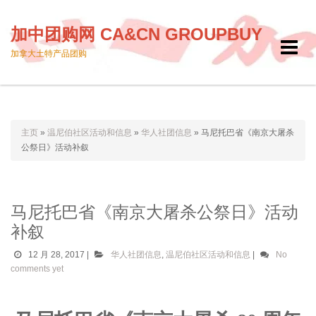
加中团购网 CA&CN GROUPBUY
Toggle
加拿大土特产品团购
navigat
主页
»
温尼伯社区活动和信息
»
华人社团信息
»
马尼托巴省《南京大屠杀
公祭日》活动补叙
马尼托巴省《南京大屠杀公祭日》活动
补叙
12 月 28, 2017
|
华人社团信息
,
温尼伯社区活动和信息
|
No
comments yet