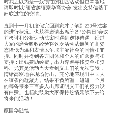
时我还以为是一般惯性的社区活动但也本能地
请即时以‘缅省越缅寮华裔协会’发出支持信基于
妇联过往的交情。
直到十一月初度假完回到家才了解到233号法案
的进行状况。也获得邀请出席筹备‘公祭日’会议
并检讨和分析运动法案时遇到逆转待遇。经过
大家的磨合吸收经验将这次活动从最初的高姿
态降低为温和表情以争取主流社会的同情和支
持。同时并得到各方团体和个人的踊跃参与和
支持：出钱赞助经费，出力奔跑寻找资金和资
料。尤其是活动当天看到义工们的无私忘我，
情绪高涨地在现场付出。充分地表现出中国人
在缅省的凝聚力。结果不负所望，短短一个月
的筹备带来三百多人出席证明义工们的努力没
有白费。也籍此鼓励大家保持热情延续下去给
将来的活动！
颜国华随笔