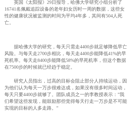
英国《太阳报》29日报导，哈佛大学研究小组分析了
16741名佩戴追踪设备的老年妇女历时一周的数据，这些女
性的健康状况被监测的时间为平均4年多，其间有504人死
亡。
预防早亡须日行万步？哈佛研究报告这样说
据哈佛大学的研究，每天只需走4400步就足够降低早亡
风险。与每天走2700步相比，每天走4400步能降低41%的早
死机率。每天走8400步能降低58%的早死机率，但这个数据
在7500步的时候就已经趋于稳定。
研究人员指出，过高的目标会阻止部分人持续运动，因
为他们认为每天一万步很难达成，如果没有很多时间运动，
每天只要4400步就够了。团队成员之一的李教授表示：”我
们希望这些发现，能鼓励那些觉得每天行走一万步是不可能
实现的目标的人多走路。”
预防早亡须日行万步？哈佛研究报告这样说