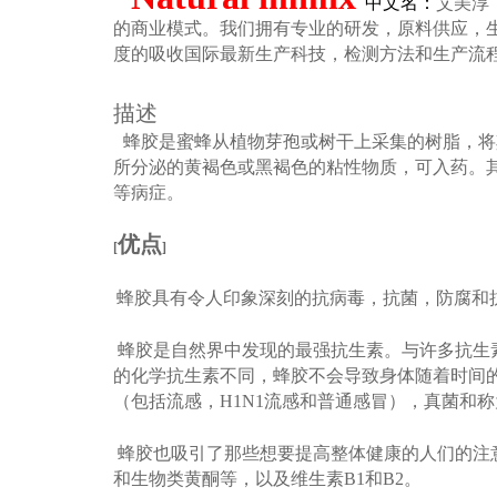
中文名：
艾美淳
的商业模式。我们
拥有专业的研发，原料供应，
度的吸收国际最新生产科技，
检测方法和生产流
描述
蜂胶是蜜蜂从植物芽孢或树干上采集的树脂，将
所分泌的黄褐色或黑褐色的粘性物质，可入药。
等病症。
优点
[
]
蜂胶具有令人印象深刻的抗病毒，抗菌，防腐和
蜂胶是自然界中发现的最强抗生素。与许多抗生
的化学抗生素不同，蜂胶不会导致身体随着时间
（包括流感，H1N1流感和普通感冒），真菌和
蜂胶也吸引了那些想要提高整体健康的人们的注意力
和生物类黄酮等，以及维生素B1和B2。