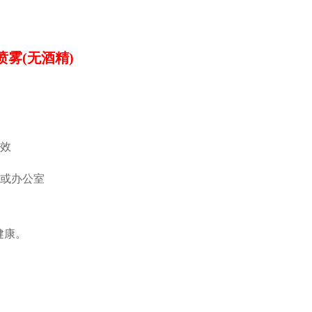
) 蜂胶喷雾(无酒精)
有效
车或办公室
健康。