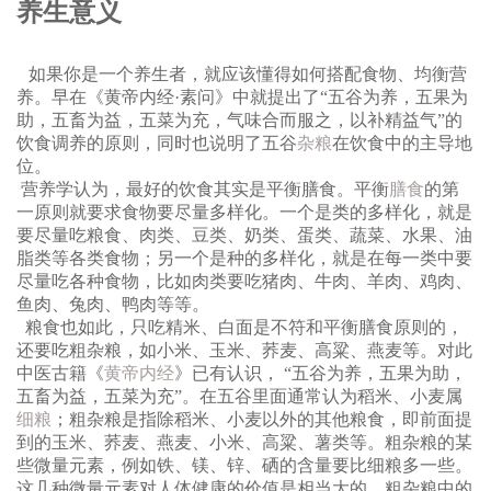
养生意义
团购进口五谷杂粮
团购进口五谷杂粮
如果你是一个养生者，就应该懂得如何搭配食物、均衡营
养。早在《黄帝内经·素问》中就提出了“五谷为养，五果为
助，五畜为益，五菜为充，气味合而服之，以补精益气”的
饮食调养的原则，同时也说明了五谷
杂粮
在饮食中的主导地
位。
营养学认为，最好的饮食其实是平衡膳食。平衡
膳食
的第
一原则就要求食物要尽量多样化。一个是类的多样化，就是
要尽量吃粮食、肉类、豆类、奶类、蛋类、蔬菜、水果、油
脂类等各类食物；另一个是种的多样化，就是在每一类中要
尽量吃各种食物，比如肉类要吃猪肉、牛肉、羊肉、鸡肉、
鱼肉、兔肉、鸭肉等等。
粮食也如此，只吃精米、白面是不符和平衡膳食原则的，
还要吃粗杂粮，如小米、玉米、荞麦、高粱、燕麦等。对此
中医古籍《
黄帝内经
》已有认识， “五谷为养，五果为助，
五畜为益，五菜为充”。在五谷里面通常认为稻米、小麦属
细粮
；粗杂粮是指除稻米、小麦以外的其他粮食，即前面提
到的玉米、荞麦、燕麦、小米、高粱、薯类等。粗杂粮的某
些微量元素，例如铁、镁、锌、硒的含量要比细粮多一些。
这几种微量元素对人体健康的价值是相当大的。粗杂粮中的