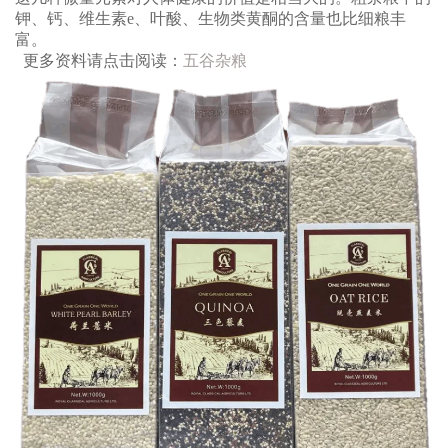
钾、钙、维生素e、叶酸、生物类黄酮的含量也比细粮丰
富。
更多资料请点击阅读：
五谷杂粮