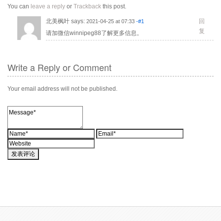
You can
leave a reply
or
Trackback
this post.
北美枫叶
says:
回
2021-04-25 at 07:33
-#1
复
请加微信winnipeg88了解更多信息。
Write a Reply or Comment
Your email address will not be published.