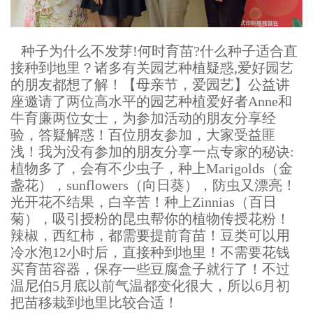
种子为什么不发芽!何时育苗?什么种子适合直
接种到地里？诸多有关园艺种植疑惑,爱好园艺
的朋友都想了解！【母亲节，爱园艺】公益讲
座邀请了两位高水平的园艺种植爱好者Anne和
牛育廉两位女士，为参加活动的朋友分享经
验，答疑解惑！百位朋友参加，大家受益匪
浅！我为没有参加的朋友分享一点专家的秘诀:
植物多了，会有不少虫子，种上Marigolds（金
盏花），sunflowers（向日葵），防虫又漂亮！
光开花不结果，白辛苦！种上Zinnias（百日
菊），吸引授粉的昆虫帮你的植物传授花粉！
辣椒，西红柿，都需要提前育苗！豆类可以用
冷水泡12小时后，直接种到地里！不需要花钱
买育苗容器，保存一些豆腐盒子就行了！不过
温尼伯5月底以前气温都变化很大，所以6月初
把苗移栽到地里比较合适！