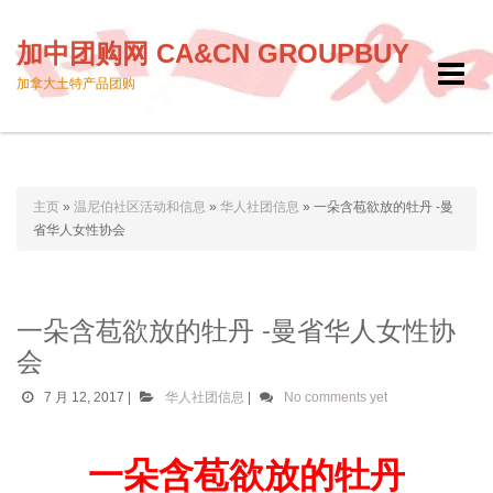
加中团购网 CA&CN GROUPBUY
Toggle
加拿大土特产品团购
navigat
主页
»
温尼伯社区活动和信息
»
华人社团信息
»
一朵含苞欲放的牡丹 -曼
省华人女性协会
一朵含苞欲放的牡丹 -曼省华人女性协
会
7 月 12, 2017
|
华人社团信息
|
No comments yet
一朵含苞欲放的牡丹