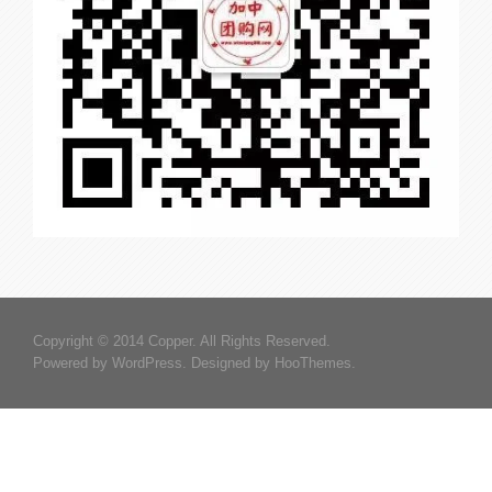
Copyright © 2014 Copper. All Rights Reserved.
Powered by
WordPress
. Designed by
HooThemes
.