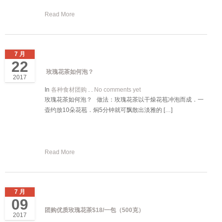
Read More
7 月
22
玫瑰花茶如何泡？
2017
In
各种食材团购
. .
No comments yet
玫瑰花茶如何泡？ 做法：玫瑰花茶以干燥花苞冲泡而成．一
壶约放10朵花苞．焖5分钟就可飘散出淡雅的 […]
Read More
7 月
09
团购优质玫瑰花茶$18/一包（500克）
2017