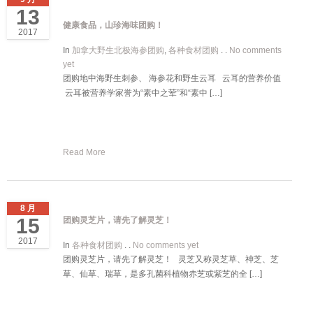
13
健康食品，山珍海味团购！
2017
In
加拿大野生北极海参团购
,
各种食材团购
. .
No comments
yet
团购地中海野生刺参、 海参花和野生云耳 云耳的营养价值
云耳被营养学家誉为“素中之荤”和“素中 […]
Read More
8 月
15
团购灵芝片，请先了解灵芝！
2017
In
各种食材团购
. .
No comments yet
团购灵芝片，请先了解灵芝！ 灵芝又称灵芝草、神芝、芝
草、仙草、瑞草，是多孔菌科植物赤芝或紫芝的全 […]