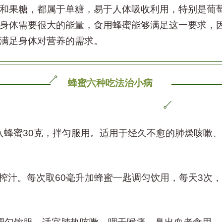
和果糖，都属于单糖，易于人体吸收利用，特别是葡
身体需要很大的能量，食用蜂蜜能够满足这一要求，
满足身体对营养的需求。
蜂蜜六种吃法治小病
入蜂蜜
30
克，拌匀服用。适用于经久不愈的肺燥咳嗽、
榨汁。每次取
60
毫升加蜂蜜一匙调匀饮用，每天
3
次，