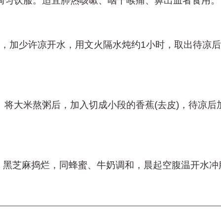
调匀饮服。适宜肺热咳嗽、咽干喉痛、鼻出血者食用。
，加少许凉开水，用文火隔水炖约
1
小时，取出待凉后
。将大米熬粥后，加入切成小段的香蕉
(
去皮
)
，待凉后
。黑芝麻捣烂，同蜂蜜、牛奶调和，晨起空腹温开水冲