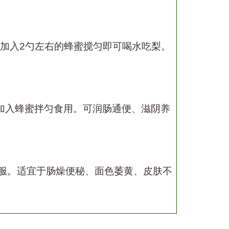
加入
2
勺左右的蜂蜜搅匀即可喝水吃梨。
加入蜂蜜拌匀食用。可润肠通便、滋阴养
服。适宜于肠燥便秘、面色萎黄、皮肤不