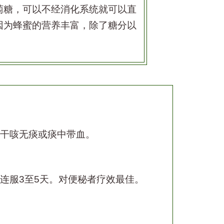
萄糖，可以不经消化系统就可以直
因为蜂蜜的营养丰富，除了糖分以
干咳无痰或痰中带血。
连服
3
至
5
天。对便秘者疗效最佳。