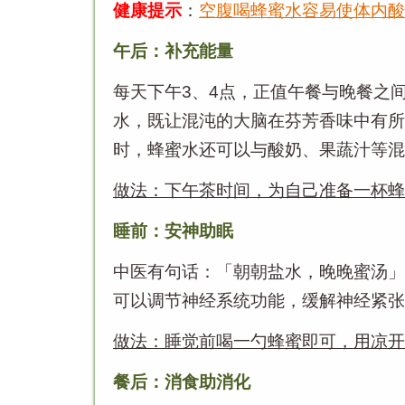
健康提示
：
空腹喝蜂蜜水容易使体内酸
午后：补充能量
每天下午
3
、
4
点，正值午餐与晚餐之
水，既让混沌的大脑在芬芳香味中有所
时，蜂蜜水还可以与酸奶、果蔬汁等混
做法：下午茶时间，为自己准备一杯蜂
睡前：安神助眠
中医有句话：「朝朝盐水，晚晚蜜汤」
可以调节神经系统功能，缓解神经紧张
做法：睡觉前喝一勺蜂蜜即可，用凉开
餐后：消食助消化