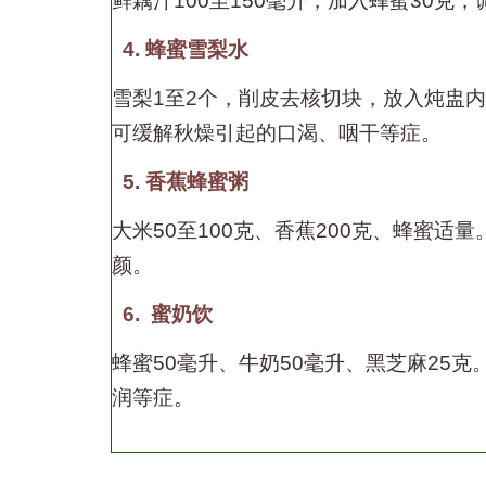
鲜藕汁
100
至
150
毫升，加入蜂蜜
30
克，
4. 蜂蜜雪梨水
雪梨
1
至
2
个，削皮去核切块，放入炖盅内
可缓解秋燥引起的口渴、咽干等症。
5. 香蕉蜂蜜粥
大米
50
至
100
克、香蕉
200
克、蜂蜜适量
颜。
6. 蜜奶饮
蜂蜜
50
毫升、牛奶
50
毫升、黑芝麻
25
克
润等症。