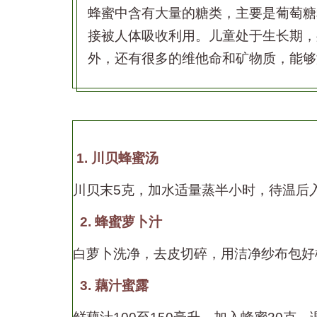
蜂蜜中含有大量的糖类，主要是葡萄糖
接被人体吸收利用。儿童处于生长期，
外，还有很多的维他命和矿物质，能够
1. 川贝蜂蜜汤
川贝末
5
克，加水适量蒸半小时，待温后
2. 蜂蜜萝卜汁
白萝卜洗净，去皮切碎，用洁净纱布包好
3. 藕汁蜜露