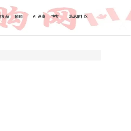
鹿制品
团购
AI 画廊
博客
温尼伯社区