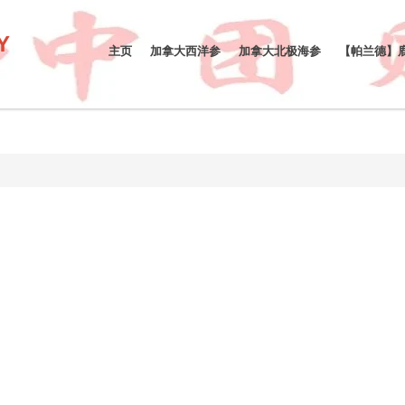
Y
主页
加拿大西洋参
加拿大北极海参
【帕兰德】