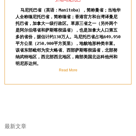
马尼托巴
省（
英语：
Manitoba
），简称曼省；当地华
人全称缅尼托巴省，简称缅省；香港官方和台湾译曼尼
托巴省，加拿大一级行政区。草原三省之一（另外两个
是阿尔伯塔省和萨斯喀彻温省），也是加拿大人口第五
多的省份，据估计约130万人。马尼托巴省占地649,950
平方公里（250,900平方英里），地貌地形种类丰富。
该省东部毗邻为安大略省、西部萨斯喀彻温省，北部努
纳武特地区，西北部西北地区，南部美国北达科他州和
明尼苏达州。
Read More
最新文章